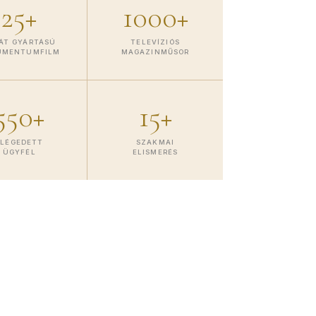
25+
1000+
ÁT GYÁRTÁSÚ
TELEVÍZIÓS
UMENTUMFILM
MAGAZINMŰSOR
550+
15+
ELÉGEDETT
SZAKMAI
ÜGYFÉL
ELISMERÉS