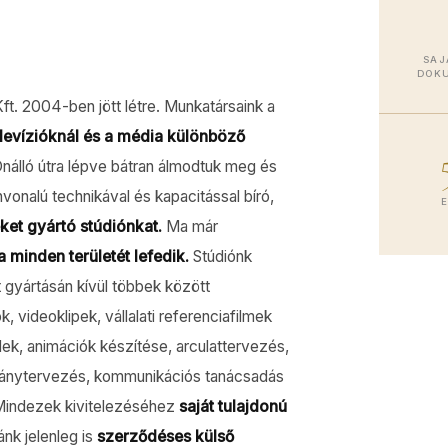
SAJ
DOK
ft. 2004-ben jött létre. Munkatársaink a
levízióknál és a média különböző
nálló útra lépve bátran álmodtuk meg és
nvonalú technikával és kapacitással bíró,
ket gyártó stúdiónkat.
Ma már
 minden területét lefedik.
Stúdiónk
 gyártásán kívül többek között
 videoklipek, vállalati referenciafilmek
elek, animációk készítése, arculattervezés,
mpánytervezés, kommunikációs tanácsadás
Mindezek kivitelezéséhez
saját tulajdonú
nk jelenleg is
szerződéses külső