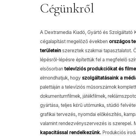
Cégünkről
A Dextramedia Kiadó, Gyártó és Szolgáltató K
cégalapítást megelőző években
országos te
területein
szereztek szakmai tapasztalatot. Ö
lépésről-lépésre építettük fel a megfelelő szí
elsősorban
televíziós produkciókat és filme
elmondhatjuk, hogy
szolgáltatásaink a média
palettáján a televíziós műsorszámok komplett
dokumentumfilmek, játékfilmek, reklámszpotok,
gyártása, teljes körű utómunka, stúdió felvét
grafikai tervezés, nyomdai előkészítés, ka
valamint rendezvényszervezés is szerepel. 
kapacitással rendelkezünk.
Produkciós irodá